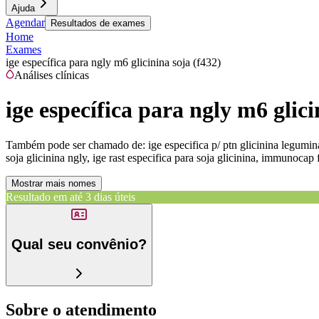
Ajuda
Agendar
Resultados de exames
Home
Exames
ige específica para ngly m6 glicinina soja (f432)
Análises clínicas
ige específica para ngly m6 glici
Também pode ser chamado de:
ige especifica p/ ptn glicinina legumi
soja glicinina ngly, ige rast especifica para soja glicinina, immunocap 
Mostrar mais nomes
Resultado em até
3 dias úteis
Qual seu convênio?
Sobre o atendimento