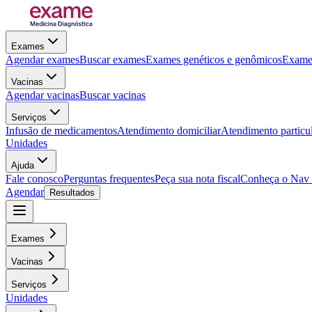
Exames
Agendar exames
Buscar exames
Exames genéticos e genômicos
Exames
Vacinas
Agendar vacinas
Buscar vacinas
Serviços
Infusão de medicamentos
Atendimento domiciliar
Atendimento particu
Unidades
Ajuda
Fale conosco
Perguntas frequentes
Peça sua nota fiscal
Conheça o Nav
Agendar
Resultados
Exames
Vacinas
Serviços
Unidades