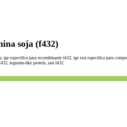
nina soja (f432)
na, ige especifica para recombinante f432, ige rast especifica para compo
f432, legumin-like protein, rast f432