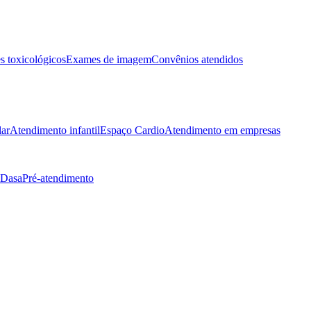
 toxicológicos
Exames de imagem
Convênios atendidos
lar
Atendimento infantil
Espaço Cardio
Atendimento em empresas
 Dasa
Pré-atendimento