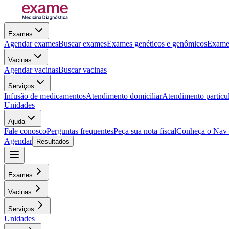
Exames
Agendar exames
Buscar exames
Exames genéticos e genômicos
Exames
Vacinas
Agendar vacinas
Buscar vacinas
Serviços
Infusão de medicamentos
Atendimento domiciliar
Atendimento particu
Unidades
Ajuda
Fale conosco
Perguntas frequentes
Peça sua nota fiscal
Conheça o Nav
Agendar
Resultados
Exames
Vacinas
Serviços
Unidades