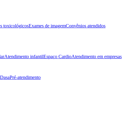
 toxicológicos
Exames de imagem
Convênios atendidos
lar
Atendimento infantil
Espaço Cardio
Atendimento em empresas
 Dasa
Pré-atendimento