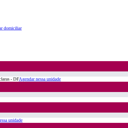
r domiciliar
claras - DF
Agendar nessa unidade
essa unidade