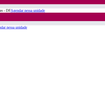
ras - DF
Agendar nessa unidade
dar nessa unidade