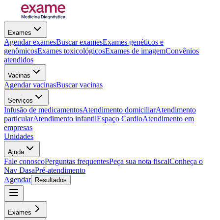
Exames
Agendar exames
Buscar exames
Exames genéticos e
genômicos
Exames toxicológicos
Exames de imagem
Convênios
atendidos
Vacinas
Agendar vacinas
Buscar vacinas
Serviços
Infusão de medicamentos
Atendimento domiciliar
Atendimento
particular
Atendimento infantil
Espaço Cardio
Atendimento em
empresas
Unidades
Ajuda
Fale conosco
Perguntas frequentes
Peça sua nota fiscal
Conheça o
Nav Dasa
Pré-atendimento
Agendar
Resultados
Exames