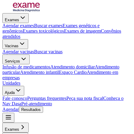
Exames
Agendar exames
Buscar exames
Exames genéticos e
genômicos
Exames toxicológicos
Exames de imagem
Convênios
atendidos
Vacinas
Agendar vacinas
Buscar vacinas
Serviços
Infusão de medicamentos
Atendimento domiciliar
Atendimento
particular
Atendimento infantil
Espaço Cardio
Atendimento em
empresas
Unidades
Ajuda
Fale conosco
Perguntas frequentes
Peça sua nota fiscal
Conheça o
Nav Dasa
Pré-atendimento
Agendar
Resultados
Exames