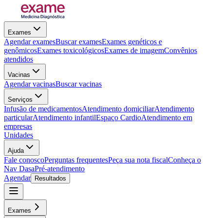
Exames
Agendar exames
Buscar exames
Exames genéticos e
genômicos
Exames toxicológicos
Exames de imagem
Convênios
atendidos
Vacinas
Agendar vacinas
Buscar vacinas
Serviços
Infusão de medicamentos
Atendimento domiciliar
Atendimento
particular
Atendimento infantil
Espaço Cardio
Atendimento em
empresas
Unidades
Ajuda
Fale conosco
Perguntas frequentes
Peça sua nota fiscal
Conheça o
Nav Dasa
Pré-atendimento
Agendar
Resultados
Exames