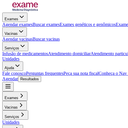
Exames
Agendar exames
Buscar exames
Exames genéticos e genômicos
Exames
Vacinas
Agendar vacinas
Buscar vacinas
Serviços
Infusão de medicamentos
Atendimento domiciliar
Atendimento particu
Unidades
Ajuda
Fale conosco
Perguntas frequentes
Peça sua nota fiscal
Conheça o Nav
Agendar
Resultados
Exames
Vacinas
Serviços
Unidades