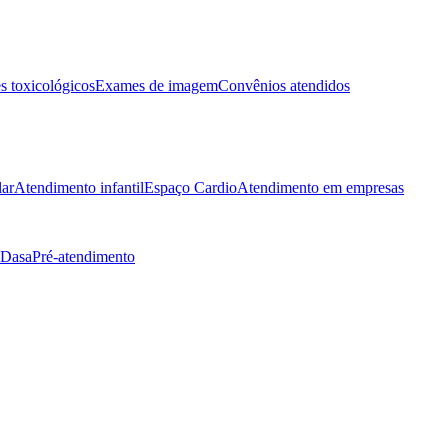
 toxicológicos
Exames de imagem
Convênios atendidos
lar
Atendimento infantil
Espaço Cardio
Atendimento em empresas
 Dasa
Pré-atendimento