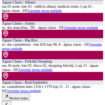
Águas Claras - Albany
rua 05 norte, lote 03 - edifício albany medical center, Loja 01 -
águas claras - DF
Agendar nessa unidade
Águas Claras - Amma
av. das araucárias, 785 - águas claras - DF
Agendar nessa unidade
Águas Claras - Big Box
av. das castanheiras - lote 820 loja 08, 8 - águas claras - DF
Agendar
nessa unidade
Águas Claras - Felicittá Shopping
rua 36 norte, lote 05, bloco 02, shopping felicittà, Loja 15 - águas
claras - DF
Agendar nessa unidade
Águas Claras - Real Esplendor
av. castanheiras lotes 1310 e 1370 loja 11 , 11 - águas claras -
DF
Agendar nessa unidade
Mostrar todas