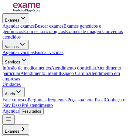
Exames
Agendar exames
Buscar exames
Exames genéticos e
genômicos
Exames toxicológicos
Exames de imagem
Convênios
atendidos
Vacinas
Agendar vacinas
Buscar vacinas
Serviços
Infusão de medicamentos
Atendimento domiciliar
Atendimento
particular
Atendimento infantil
Espaço Cardio
Atendimento em
empresas
Unidades
Ajuda
Fale conosco
Perguntas frequentes
Peça sua nota fiscal
Conheça o
Nav Dasa
Pré-atendimento
Agendar
Resultados
Exames