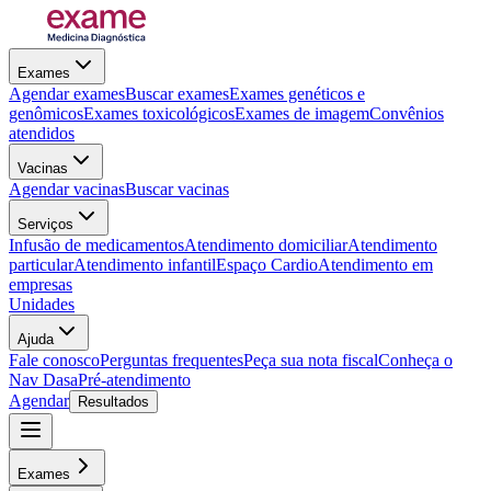
Exames
Agendar exames
Buscar exames
Exames genéticos e
genômicos
Exames toxicológicos
Exames de imagem
Convênios
atendidos
Vacinas
Agendar vacinas
Buscar vacinas
Serviços
Infusão de medicamentos
Atendimento domiciliar
Atendimento
particular
Atendimento infantil
Espaço Cardio
Atendimento em
empresas
Unidades
Ajuda
Fale conosco
Perguntas frequentes
Peça sua nota fiscal
Conheça o
Nav Dasa
Pré-atendimento
Agendar
Resultados
Exames