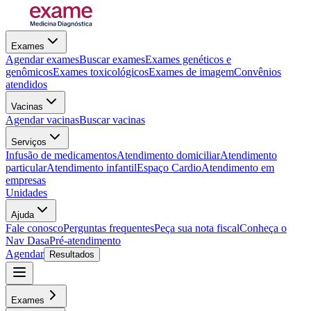
Exames
Agendar exames
Buscar exames
Exames genéticos e
genômicos
Exames toxicológicos
Exames de imagem
Convênios
atendidos
Vacinas
Agendar vacinas
Buscar vacinas
Serviços
Infusão de medicamentos
Atendimento domiciliar
Atendimento
particular
Atendimento infantil
Espaço Cardio
Atendimento em
empresas
Unidades
Ajuda
Fale conosco
Perguntas frequentes
Peça sua nota fiscal
Conheça o
Nav Dasa
Pré-atendimento
Agendar
Resultados
Exames