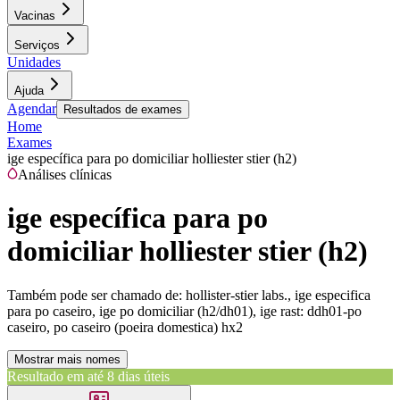
Vacinas
Serviços
Unidades
Ajuda
Agendar
Resultados de exames
Home
Exames
ige específica para po domiciliar holliester stier (h2)
Análises clínicas
ige específica para po
domiciliar holliester stier (h2)
Também pode ser chamado de:
hollister-stier labs., ige especifica
para po caseiro, ige po domiciliar (h2/dh01), ige rast: ddh01-po
caseiro, po caseiro (poeira domestica) hx2
Mostrar mais nomes
Resultado em até
8 dias úteis