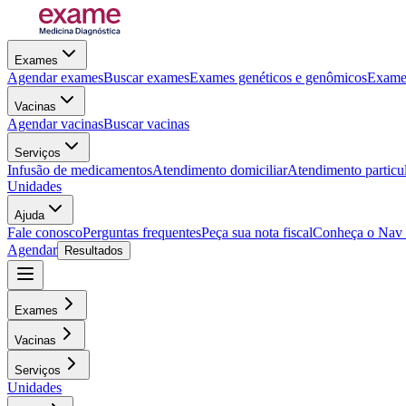
Exames
Agendar exames
Buscar exames
Exames genéticos e genômicos
Exames
Vacinas
Agendar vacinas
Buscar vacinas
Serviços
Infusão de medicamentos
Atendimento domiciliar
Atendimento particu
Unidades
Ajuda
Fale conosco
Perguntas frequentes
Peça sua nota fiscal
Conheça o Nav
Agendar
Resultados
Exames
Vacinas
Serviços
Unidades