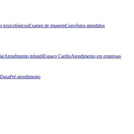
 toxicológicos
Exames de imagem
Convênios atendidos
lar
Atendimento infantil
Espaço Cardio
Atendimento em empresas
 Dasa
Pré-atendimento