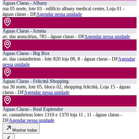
Águas Claras - Albany
rua 05 norte, lote 03 - edifício albany medical center, Loja 01 -
águas claras - DF
Agendar nessa unidade
Águas Claras - Amma
av. das araucárias, 785 - águas claras - DF
Agendar nessa unidade
Águas Claras - Big Box
av. das castanheiras - lote 820 loja 08, 8 - águas claras - DF
Agendar
nessa unidade
Águas Claras - Felicittá Shopping
rua 36 norte, lote 05, bloco 02, shopping felicittà, Loja 15 - águas
claras - DF
Agendar nessa unidade
Águas Claras - Real Esplendor
av. castanheiras lotes 1310 e 1370 loja 11 , 11 - águas claras -
DF
Agendar nessa unidade
Mostrar todas