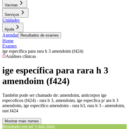
Vacinas
Serviços
Unidades
Ajuda
Agendar
Resultados de exames
Home
Exames
ige específica para rara h 3 amendoim (f424)
Análises clínicas
ige específica para rara h 3
amendoim (f424)
Também pode ser chamado de:
amendoim, anticorpos ige
especoficos (f424) - rara h 3, amendoim, ige especfica p/ ara h 3
amendoim, ige especifico amendoim - rara h3, rara h 3 - amendoim,
rast f424
Mostrar mais nomes
Resultado em até
3 dias úteis