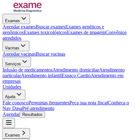
Exames
Agendar exames
Buscar exames
Exames genéticos e
genômicos
Exames toxicológicos
Exames de imagem
Convênios
atendidos
Vacinas
Agendar vacinas
Buscar vacinas
Serviços
Infusão de medicamentos
Atendimento domiciliar
Atendimento
particular
Atendimento infantil
Espaço Cardio
Atendimento em
empresas
Unidades
Ajuda
Fale conosco
Perguntas frequentes
Peça sua nota fiscal
Conheça o
Nav Dasa
Pré-atendimento
Agendar
Resultados
Exames