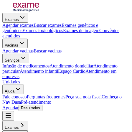
Exames
Agendar exames
Buscar exames
Exames genéticos e
genômicos
Exames toxicológicos
Exames de imagem
Convênios
atendidos
Vacinas
Agendar vacinas
Buscar vacinas
Serviços
Infusão de medicamentos
Atendimento domiciliar
Atendimento
particular
Atendimento infantil
Espaço Cardio
Atendimento em
empresas
Unidades
Ajuda
Fale conosco
Perguntas frequentes
Peça sua nota fiscal
Conheça o
Nav Dasa
Pré-atendimento
Agendar
Resultados
Exames