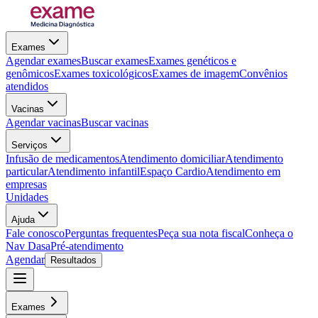
Exames
Agendar exames
Buscar exames
Exames genéticos e
genômicos
Exames toxicológicos
Exames de imagem
Convênios
atendidos
Vacinas
Agendar vacinas
Buscar vacinas
Serviços
Infusão de medicamentos
Atendimento domiciliar
Atendimento
particular
Atendimento infantil
Espaço Cardio
Atendimento em
empresas
Unidades
Ajuda
Fale conosco
Perguntas frequentes
Peça sua nota fiscal
Conheça o
Nav Dasa
Pré-atendimento
Agendar
Resultados
Exames