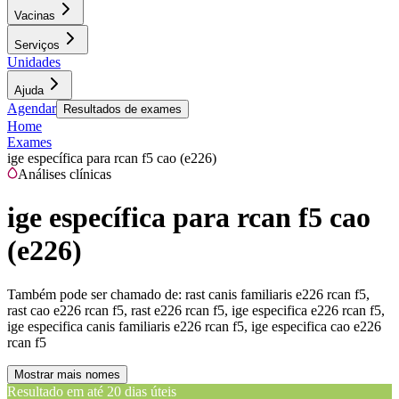
Vacinas
Serviços
Unidades
Ajuda
Agendar
Resultados de exames
Home
Exames
ige específica para rcan f5 cao (e226)
Análises clínicas
ige específica para rcan f5 cao
(e226)
Também pode ser chamado de:
rast canis familiaris e226 rcan f5,
rast cao e226 rcan f5, rast e226 rcan f5, ige especifica e226 rcan f5,
ige especifica canis familiaris e226 rcan f5, ige especifica cao e226
rcan f5
Mostrar mais nomes
Resultado em até
20 dias úteis