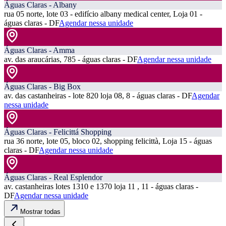
Águas Claras - Albany
rua 05 norte, lote 03 - edifício albany medical center, Loja 01 -
águas claras - DF
Agendar nessa unidade
Águas Claras - Amma
av. das araucárias, 785 - águas claras - DF
Agendar nessa unidade
Águas Claras - Big Box
av. das castanheiras - lote 820 loja 08, 8 - águas claras - DF
Agendar
nessa unidade
Águas Claras - Felicittá Shopping
rua 36 norte, lote 05, bloco 02, shopping felicittà, Loja 15 - águas
claras - DF
Agendar nessa unidade
Águas Claras - Real Esplendor
av. castanheiras lotes 1310 e 1370 loja 11 , 11 - águas claras -
DF
Agendar nessa unidade
Mostrar todas