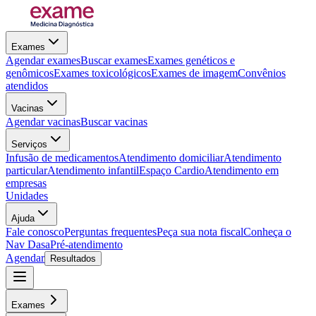
Exames
Agendar exames
Buscar exames
Exames genéticos e
genômicos
Exames toxicológicos
Exames de imagem
Convênios
atendidos
Vacinas
Agendar vacinas
Buscar vacinas
Serviços
Infusão de medicamentos
Atendimento domiciliar
Atendimento
particular
Atendimento infantil
Espaço Cardio
Atendimento em
empresas
Unidades
Ajuda
Fale conosco
Perguntas frequentes
Peça sua nota fiscal
Conheça o
Nav Dasa
Pré-atendimento
Agendar
Resultados
Exames