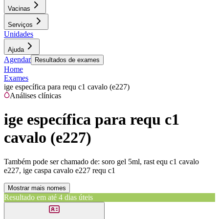
Vacinas
Serviços
Unidades
Ajuda
Agendar
Resultados de exames
Home
Exames
ige específica para requ c1 cavalo (e227)
Análises clínicas
ige específica para requ c1
cavalo (e227)
Também pode ser chamado de:
soro gel 5ml, rast equ c1 cavalo
e227, ige caspa cavalo e227 requ c1
Mostrar mais nomes
Resultado em até
4 dias úteis