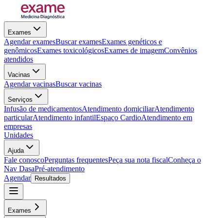
Exames
Agendar exames
Buscar exames
Exames genéticos e
genômicos
Exames toxicológicos
Exames de imagem
Convênios
atendidos
Vacinas
Agendar vacinas
Buscar vacinas
Serviços
Infusão de medicamentos
Atendimento domiciliar
Atendimento
particular
Atendimento infantil
Espaço Cardio
Atendimento em
empresas
Unidades
Ajuda
Fale conosco
Perguntas frequentes
Peça sua nota fiscal
Conheça o
Nav Dasa
Pré-atendimento
Agendar
Resultados
Exames