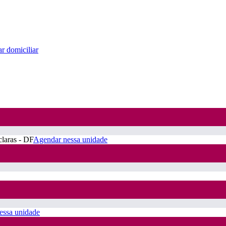
r domiciliar
claras - DF
Agendar nessa unidade
essa unidade