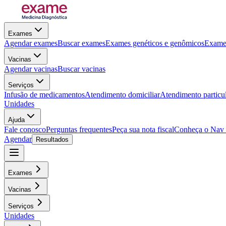
Exames
Agendar exames
Buscar exames
Exames genéticos e genômicos
Exames
Vacinas
Agendar vacinas
Buscar vacinas
Serviços
Infusão de medicamentos
Atendimento domiciliar
Atendimento particu
Unidades
Ajuda
Fale conosco
Perguntas frequentes
Peça sua nota fiscal
Conheça o Nav
Agendar
Resultados
Exames
Vacinas
Serviços
Unidades