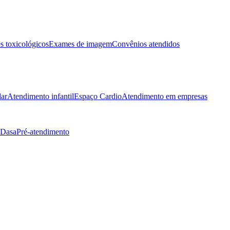
 toxicológicos
Exames de imagem
Convênios atendidos
lar
Atendimento infantil
Espaço Cardio
Atendimento em empresas
 Dasa
Pré-atendimento