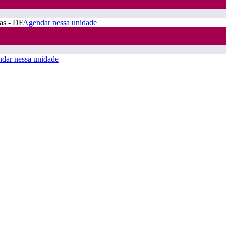
ras - DF
Agendar nessa unidade
dar nessa unidade