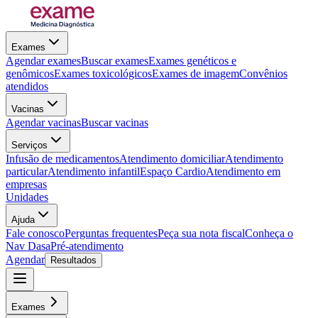
Exames
Agendar exames
Buscar exames
Exames genéticos e
genômicos
Exames toxicológicos
Exames de imagem
Convênios
atendidos
Vacinas
Agendar vacinas
Buscar vacinas
Serviços
Infusão de medicamentos
Atendimento domiciliar
Atendimento
particular
Atendimento infantil
Espaço Cardio
Atendimento em
empresas
Unidades
Ajuda
Fale conosco
Perguntas frequentes
Peça sua nota fiscal
Conheça o
Nav Dasa
Pré-atendimento
Agendar
Resultados
Exames