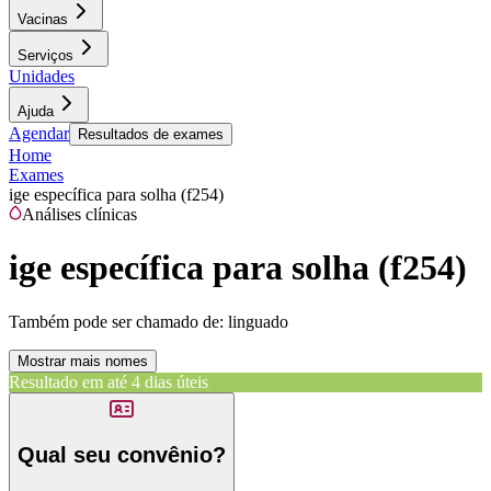
Vacinas
Serviços
Unidades
Ajuda
Agendar
Resultados de exames
Home
Exames
ige específica para solha (f254)
Análises clínicas
ige específica para solha (f254)
Também pode ser chamado de:
linguado
Mostrar mais nomes
Resultado em até
4 dias úteis
Qual seu convênio?