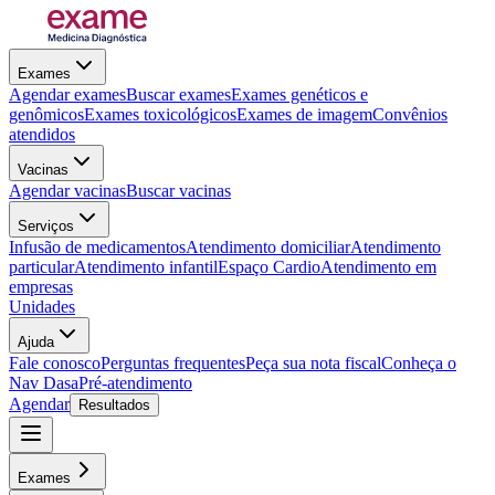
Exames
Agendar exames
Buscar exames
Exames genéticos e
genômicos
Exames toxicológicos
Exames de imagem
Convênios
atendidos
Vacinas
Agendar vacinas
Buscar vacinas
Serviços
Infusão de medicamentos
Atendimento domiciliar
Atendimento
particular
Atendimento infantil
Espaço Cardio
Atendimento em
empresas
Unidades
Ajuda
Fale conosco
Perguntas frequentes
Peça sua nota fiscal
Conheça o
Nav Dasa
Pré-atendimento
Agendar
Resultados
Exames