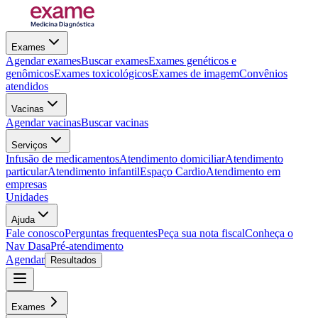
Exames
Agendar exames
Buscar exames
Exames genéticos e
genômicos
Exames toxicológicos
Exames de imagem
Convênios
atendidos
Vacinas
Agendar vacinas
Buscar vacinas
Serviços
Infusão de medicamentos
Atendimento domiciliar
Atendimento
particular
Atendimento infantil
Espaço Cardio
Atendimento em
empresas
Unidades
Ajuda
Fale conosco
Perguntas frequentes
Peça sua nota fiscal
Conheça o
Nav Dasa
Pré-atendimento
Agendar
Resultados
Exames