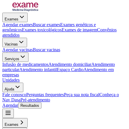
Exames
Agendar exames
Buscar exames
Exames genéticos e
genômicos
Exames toxicológicos
Exames de imagem
Convênios
atendidos
Vacinas
Agendar vacinas
Buscar vacinas
Serviços
Infusão de medicamentos
Atendimento domiciliar
Atendimento
particular
Atendimento infantil
Espaço Cardio
Atendimento em
empresas
Unidades
Ajuda
Fale conosco
Perguntas frequentes
Peça sua nota fiscal
Conheça o
Nav Dasa
Pré-atendimento
Agendar
Resultados
Exames