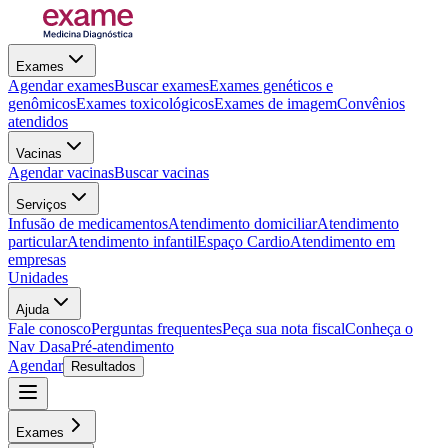
Exames
Agendar exames
Buscar exames
Exames genéticos e
genômicos
Exames toxicológicos
Exames de imagem
Convênios
atendidos
Vacinas
Agendar vacinas
Buscar vacinas
Serviços
Infusão de medicamentos
Atendimento domiciliar
Atendimento
particular
Atendimento infantil
Espaço Cardio
Atendimento em
empresas
Unidades
Ajuda
Fale conosco
Perguntas frequentes
Peça sua nota fiscal
Conheça o
Nav Dasa
Pré-atendimento
Agendar
Resultados
Exames