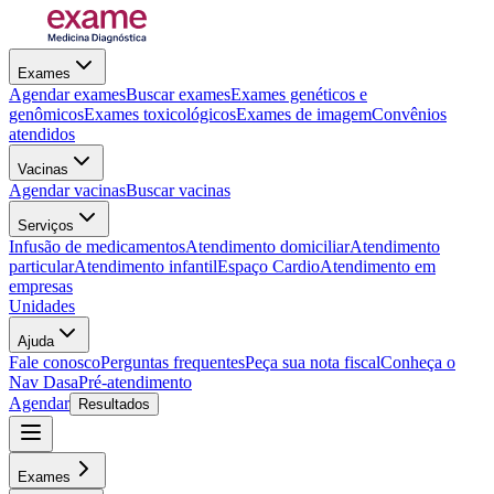
Exames
Agendar exames
Buscar exames
Exames genéticos e
genômicos
Exames toxicológicos
Exames de imagem
Convênios
atendidos
Vacinas
Agendar vacinas
Buscar vacinas
Serviços
Infusão de medicamentos
Atendimento domiciliar
Atendimento
particular
Atendimento infantil
Espaço Cardio
Atendimento em
empresas
Unidades
Ajuda
Fale conosco
Perguntas frequentes
Peça sua nota fiscal
Conheça o
Nav Dasa
Pré-atendimento
Agendar
Resultados
Exames