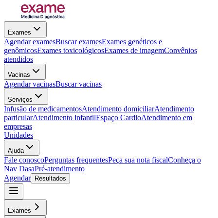
Exames
Agendar exames
Buscar exames
Exames genéticos e
genômicos
Exames toxicológicos
Exames de imagem
Convênios
atendidos
Vacinas
Agendar vacinas
Buscar vacinas
Serviços
Infusão de medicamentos
Atendimento domiciliar
Atendimento
particular
Atendimento infantil
Espaço Cardio
Atendimento em
empresas
Unidades
Ajuda
Fale conosco
Perguntas frequentes
Peça sua nota fiscal
Conheça o
Nav Dasa
Pré-atendimento
Agendar
Resultados
Exames