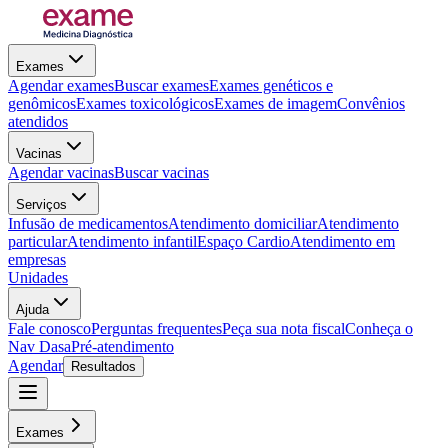
Exames
Agendar exames
Buscar exames
Exames genéticos e
genômicos
Exames toxicológicos
Exames de imagem
Convênios
atendidos
Vacinas
Agendar vacinas
Buscar vacinas
Serviços
Infusão de medicamentos
Atendimento domiciliar
Atendimento
particular
Atendimento infantil
Espaço Cardio
Atendimento em
empresas
Unidades
Ajuda
Fale conosco
Perguntas frequentes
Peça sua nota fiscal
Conheça o
Nav Dasa
Pré-atendimento
Agendar
Resultados
Exames