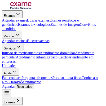
Exames
Agendar exames
Buscar exames
Exames genéticos e
genômicos
Exames toxicológicos
Exames de imagem
Convênios
atendidos
Vacinas
Agendar vacinas
Buscar vacinas
Serviços
Infusão de medicamentos
Atendimento domiciliar
Atendimento
particular
Atendimento infantil
Espaço Cardio
Atendimento em
empresas
Unidades
Ajuda
Fale conosco
Perguntas frequentes
Peça sua nota fiscal
Conheça o
Nav Dasa
Pré-atendimento
Agendar
Resultados
Exames