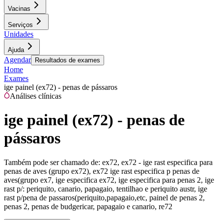
Vacinas
Serviços
Unidades
Ajuda
Agendar
Resultados de exames
Home
Exames
ige painel (ex72) - penas de pássaros
Análises clínicas
ige painel (ex72) - penas de
pássaros
Também pode ser chamado de:
ex72, ex72 - ige rast especifica para
penas de aves (grupo ex72), ex72 ige rast especifica p penas de
aves(grupo ex7, ige especifica ex72, ige especifica para penas 2, ige
rast p/: periquito, canario, papagaio, tentilhao e periquito austr, ige
rast p/pena de passaros(periquito,papagaio,etc, painel de penas 2,
penas 2, penas de budgericar, papagaio e canario, re72