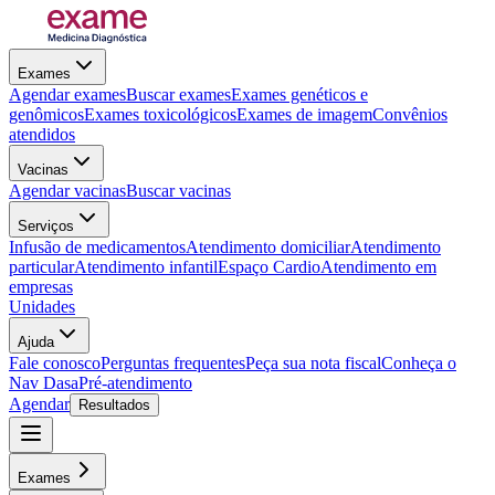
Exames
Agendar exames
Buscar exames
Exames genéticos e
genômicos
Exames toxicológicos
Exames de imagem
Convênios
atendidos
Vacinas
Agendar vacinas
Buscar vacinas
Serviços
Infusão de medicamentos
Atendimento domiciliar
Atendimento
particular
Atendimento infantil
Espaço Cardio
Atendimento em
empresas
Unidades
Ajuda
Fale conosco
Perguntas frequentes
Peça sua nota fiscal
Conheça o
Nav Dasa
Pré-atendimento
Agendar
Resultados
Exames