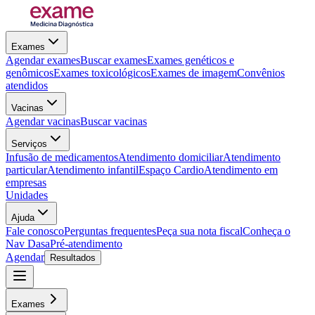
Exames
Agendar exames
Buscar exames
Exames genéticos e
genômicos
Exames toxicológicos
Exames de imagem
Convênios
atendidos
Vacinas
Agendar vacinas
Buscar vacinas
Serviços
Infusão de medicamentos
Atendimento domiciliar
Atendimento
particular
Atendimento infantil
Espaço Cardio
Atendimento em
empresas
Unidades
Ajuda
Fale conosco
Perguntas frequentes
Peça sua nota fiscal
Conheça o
Nav Dasa
Pré-atendimento
Agendar
Resultados
Exames