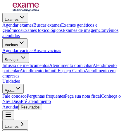
Exames
Agendar exames
Buscar exames
Exames genéticos e
genômicos
Exames toxicológicos
Exames de imagem
Convênios
atendidos
Vacinas
Agendar vacinas
Buscar vacinas
Serviços
Infusão de medicamentos
Atendimento domiciliar
Atendimento
particular
Atendimento infantil
Espaço Cardio
Atendimento em
empresas
Unidades
Ajuda
Fale conosco
Perguntas frequentes
Peça sua nota fiscal
Conheça o
Nav Dasa
Pré-atendimento
Agendar
Resultados
Exames