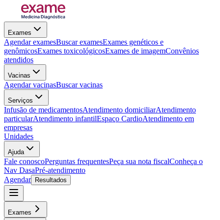
Exames
Agendar exames
Buscar exames
Exames genéticos e
genômicos
Exames toxicológicos
Exames de imagem
Convênios
atendidos
Vacinas
Agendar vacinas
Buscar vacinas
Serviços
Infusão de medicamentos
Atendimento domiciliar
Atendimento
particular
Atendimento infantil
Espaço Cardio
Atendimento em
empresas
Unidades
Ajuda
Fale conosco
Perguntas frequentes
Peça sua nota fiscal
Conheça o
Nav Dasa
Pré-atendimento
Agendar
Resultados
Exames