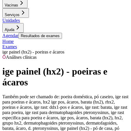
Vacinas
Serviços
Unidades
Ajuda
Agendar
Resultados de exames
Home
Exames
ige painel (hx2) - poeiras e ácaros
Análises clínicas
ige painel (hx2) - poeiras e
ácaros
Também pode ser chamado de:
poeira doméstica, pó caseiro, ige rast
para poeiras e ácaros, hx2 ige pos, ácaros, barata (hx2), rhx2,
poeiras e ácaros, ige rast: ddx1-pos e ácaros, ige rast: barata, ige rast
para poeira, ige rast para dermatophagoides pteronyssinus, ige rast
especifica para poeira e ácaros, ige pos, ácaros, barata (hx2), hx2,
grupo hx2, dermatophagoides pteronyssinus, dermatofagoides,
barata, ácaro, d. pteronyssinus, ige painel (hx2) - pó de casa, pó