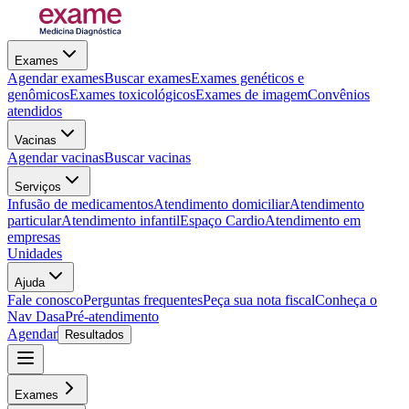
Exames
Agendar exames
Buscar exames
Exames genéticos e
genômicos
Exames toxicológicos
Exames de imagem
Convênios
atendidos
Vacinas
Agendar vacinas
Buscar vacinas
Serviços
Infusão de medicamentos
Atendimento domiciliar
Atendimento
particular
Atendimento infantil
Espaço Cardio
Atendimento em
empresas
Unidades
Ajuda
Fale conosco
Perguntas frequentes
Peça sua nota fiscal
Conheça o
Nav Dasa
Pré-atendimento
Agendar
Resultados
Exames