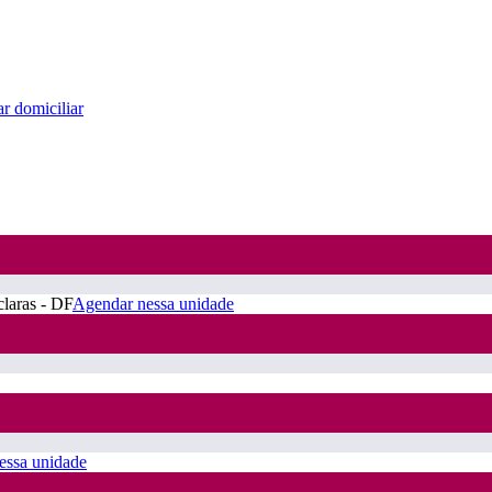
r domiciliar
claras - DF
Agendar nessa unidade
essa unidade