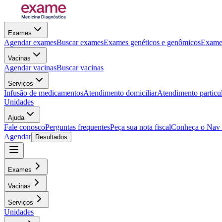
Exames
Agendar exames
Buscar exames
Exames genéticos e genômicos
Exames
Vacinas
Agendar vacinas
Buscar vacinas
Serviços
Infusão de medicamentos
Atendimento domiciliar
Atendimento particu
Unidades
Ajuda
Fale conosco
Perguntas frequentes
Peça sua nota fiscal
Conheça o Nav
Agendar
Resultados
Exames
Vacinas
Serviços
Unidades