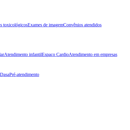
 toxicológicos
Exames de imagem
Convênios atendidos
lar
Atendimento infantil
Espaço Cardio
Atendimento em empresas
 Dasa
Pré-atendimento