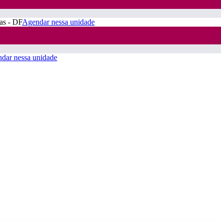
ras - DF
Agendar nessa unidade
dar nessa unidade