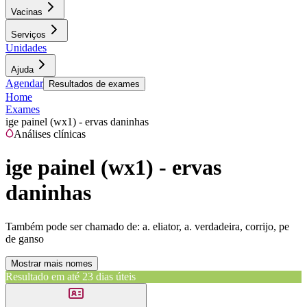
Vacinas
Serviços
Unidades
Ajuda
Agendar
Resultados de exames
Home
Exames
ige painel (wx1) - ervas daninhas
Análises clínicas
ige painel (wx1) - ervas
daninhas
Também pode ser chamado de:
a. eliator, a. verdadeira, corrijo, pe
de ganso
Mostrar mais nomes
Resultado em até
23 dias úteis