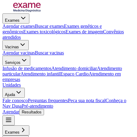
Exames
Agendar exames
Buscar exames
Exames genéticos e
genômicos
Exames toxicológicos
Exames de imagem
Convênios
atendidos
Vacinas
Agendar vacinas
Buscar vacinas
Serviços
Infusão de medicamentos
Atendimento domiciliar
Atendimento
particular
Atendimento infantil
Espaço Cardio
Atendimento em
empresas
Unidades
Ajuda
Fale conosco
Perguntas frequentes
Peça sua nota fiscal
Conheça o
Nav Dasa
Pré-atendimento
Agendar
Resultados
Exames