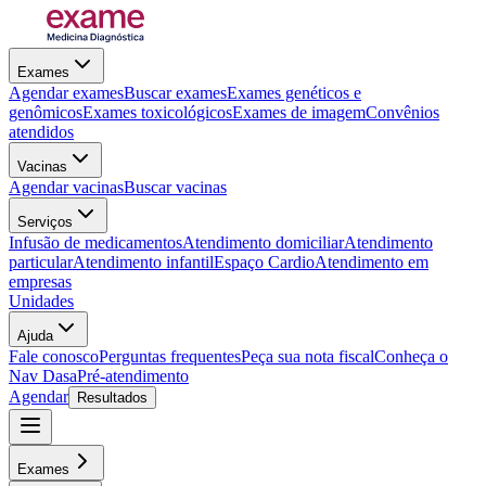
Exames
Agendar exames
Buscar exames
Exames genéticos e
genômicos
Exames toxicológicos
Exames de imagem
Convênios
atendidos
Vacinas
Agendar vacinas
Buscar vacinas
Serviços
Infusão de medicamentos
Atendimento domiciliar
Atendimento
particular
Atendimento infantil
Espaço Cardio
Atendimento em
empresas
Unidades
Ajuda
Fale conosco
Perguntas frequentes
Peça sua nota fiscal
Conheça o
Nav Dasa
Pré-atendimento
Agendar
Resultados
Exames