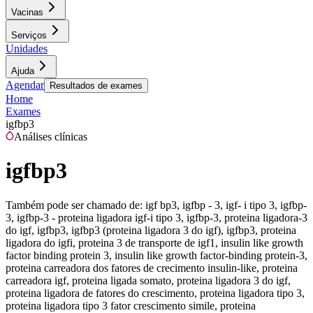
Vacinas
Serviços
Unidades
Ajuda
Agendar
Resultados de exames
Home
Exames
igfbp3
Análises clínicas
igfbp3
Também pode ser chamado de:
igf bp3, igfbp - 3, igf- i tipo 3, igfbp-
3, igfbp-3 - proteina ligadora igf-i tipo 3, igfbp-3, proteina ligadora-3
do igf, igfbp3, igfbp3 (proteina ligadora 3 do igf), igfbp3, proteina
ligadora do igfi, proteina 3 de transporte de igf1, insulin like growth
factor binding protein 3, insulin like growth factor-binding protein-3,
proteina carreadora dos fatores de crecimento insulin-like, proteina
carreadora igf, proteina ligada somato, proteina ligadora 3 do igf,
proteina ligadora de fatores do crescimento, proteina ligadora tipo 3,
proteina ligadora tipo 3 fator crescimento simile, proteina