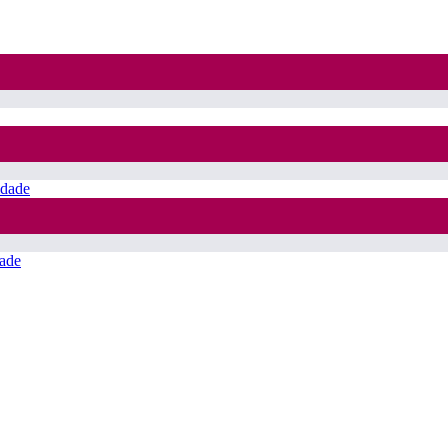
idade
ade