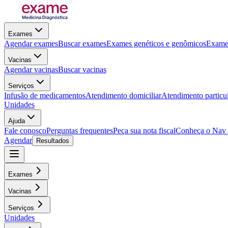
Exames
Agendar exames
Buscar exames
Exames genéticos e genômicos
Exames
Vacinas
Agendar vacinas
Buscar vacinas
Serviços
Infusão de medicamentos
Atendimento domiciliar
Atendimento particu
Unidades
Ajuda
Fale conosco
Perguntas frequentes
Peça sua nota fiscal
Conheça o Nav
Agendar
Resultados
Exames
Vacinas
Serviços
Unidades