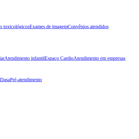
 toxicológicos
Exames de imagem
Convênios atendidos
lar
Atendimento infantil
Espaço Cardio
Atendimento em empresas
 Dasa
Pré-atendimento