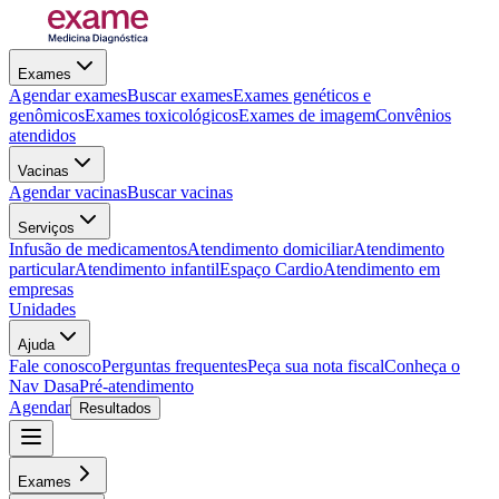
Exames
Agendar exames
Buscar exames
Exames genéticos e
genômicos
Exames toxicológicos
Exames de imagem
Convênios
atendidos
Vacinas
Agendar vacinas
Buscar vacinas
Serviços
Infusão de medicamentos
Atendimento domiciliar
Atendimento
particular
Atendimento infantil
Espaço Cardio
Atendimento em
empresas
Unidades
Ajuda
Fale conosco
Perguntas frequentes
Peça sua nota fiscal
Conheça o
Nav Dasa
Pré-atendimento
Agendar
Resultados
Exames