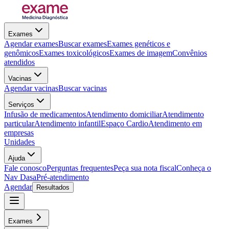
Exames
Agendar exames
Buscar exames
Exames genéticos e
genômicos
Exames toxicológicos
Exames de imagem
Convênios
atendidos
Vacinas
Agendar vacinas
Buscar vacinas
Serviços
Infusão de medicamentos
Atendimento domiciliar
Atendimento
particular
Atendimento infantil
Espaço Cardio
Atendimento em
empresas
Unidades
Ajuda
Fale conosco
Perguntas frequentes
Peça sua nota fiscal
Conheça o
Nav Dasa
Pré-atendimento
Agendar
Resultados
Exames