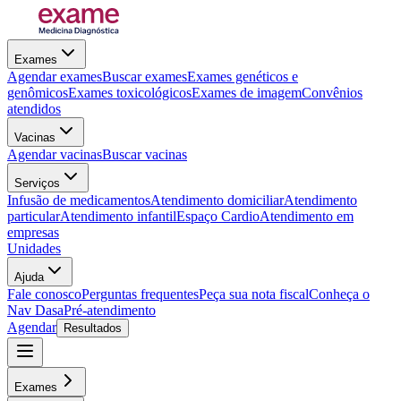
Exames
Agendar exames
Buscar exames
Exames genéticos e
genômicos
Exames toxicológicos
Exames de imagem
Convênios
atendidos
Vacinas
Agendar vacinas
Buscar vacinas
Serviços
Infusão de medicamentos
Atendimento domiciliar
Atendimento
particular
Atendimento infantil
Espaço Cardio
Atendimento em
empresas
Unidades
Ajuda
Fale conosco
Perguntas frequentes
Peça sua nota fiscal
Conheça o
Nav Dasa
Pré-atendimento
Agendar
Resultados
Exames