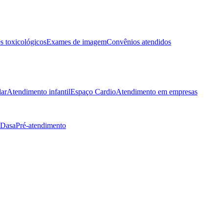
 toxicológicos
Exames de imagem
Convênios atendidos
lar
Atendimento infantil
Espaço Cardio
Atendimento em empresas
 Dasa
Pré-atendimento