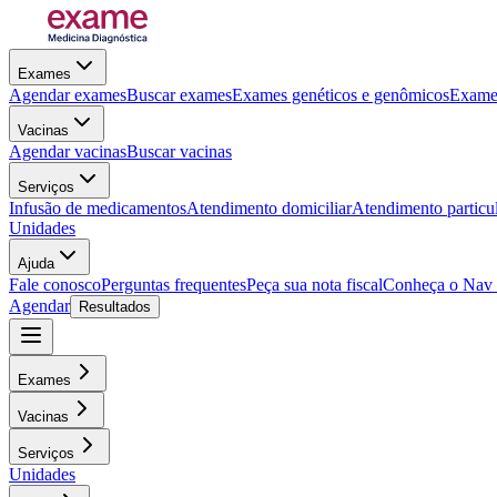
Exames
Agendar exames
Buscar exames
Exames genéticos e genômicos
Exames
Vacinas
Agendar vacinas
Buscar vacinas
Serviços
Infusão de medicamentos
Atendimento domiciliar
Atendimento particu
Unidades
Ajuda
Fale conosco
Perguntas frequentes
Peça sua nota fiscal
Conheça o Nav
Agendar
Resultados
Exames
Vacinas
Serviços
Unidades