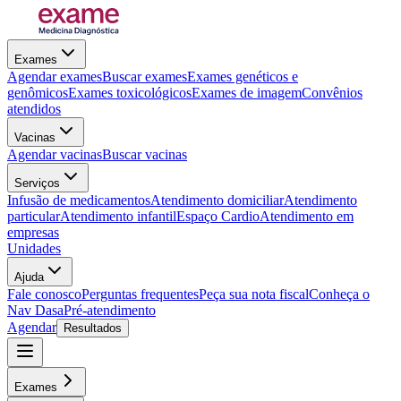
Exames
Agendar exames
Buscar exames
Exames genéticos e
genômicos
Exames toxicológicos
Exames de imagem
Convênios
atendidos
Vacinas
Agendar vacinas
Buscar vacinas
Serviços
Infusão de medicamentos
Atendimento domiciliar
Atendimento
particular
Atendimento infantil
Espaço Cardio
Atendimento em
empresas
Unidades
Ajuda
Fale conosco
Perguntas frequentes
Peça sua nota fiscal
Conheça o
Nav Dasa
Pré-atendimento
Agendar
Resultados
Exames