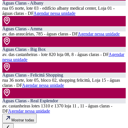
Águas Claras - Albany
rua 05 norte, lote 03 - edifício albany medical center, Loja 01 -
águas claras - DF
Agendar nessa unidade
Águas Claras - Amma
av. das araucárias, 785 - águas claras - DF
Agendar nessa unidade
Águas Claras - Big Box
av. das castanheiras - lote 820 loja 08, 8 - águas claras - DF
Agendar
nessa unidade
Águas Claras - Felicittá Shopping
rua 36 norte, lote 05, bloco 02, shopping felicittà, Loja 15 - águas
claras - DF
Agendar nessa unidade
Águas Claras - Real Esplendor
av. castanheiras lotes 1310 e 1370 loja 11 , 11 - águas claras -
DF
Agendar nessa unidade
Mostrar todas