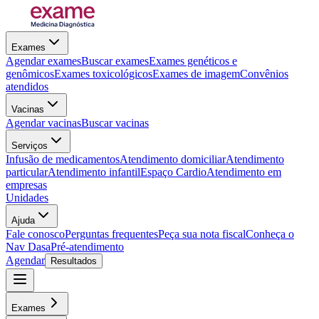
Exames
Agendar exames
Buscar exames
Exames genéticos e
genômicos
Exames toxicológicos
Exames de imagem
Convênios
atendidos
Vacinas
Agendar vacinas
Buscar vacinas
Serviços
Infusão de medicamentos
Atendimento domiciliar
Atendimento
particular
Atendimento infantil
Espaço Cardio
Atendimento em
empresas
Unidades
Ajuda
Fale conosco
Perguntas frequentes
Peça sua nota fiscal
Conheça o
Nav Dasa
Pré-atendimento
Agendar
Resultados
Exames