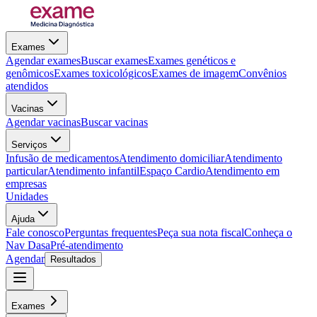
Exames
Agendar exames
Buscar exames
Exames genéticos e
genômicos
Exames toxicológicos
Exames de imagem
Convênios
atendidos
Vacinas
Agendar vacinas
Buscar vacinas
Serviços
Infusão de medicamentos
Atendimento domiciliar
Atendimento
particular
Atendimento infantil
Espaço Cardio
Atendimento em
empresas
Unidades
Ajuda
Fale conosco
Perguntas frequentes
Peça sua nota fiscal
Conheça o
Nav Dasa
Pré-atendimento
Agendar
Resultados
Exames