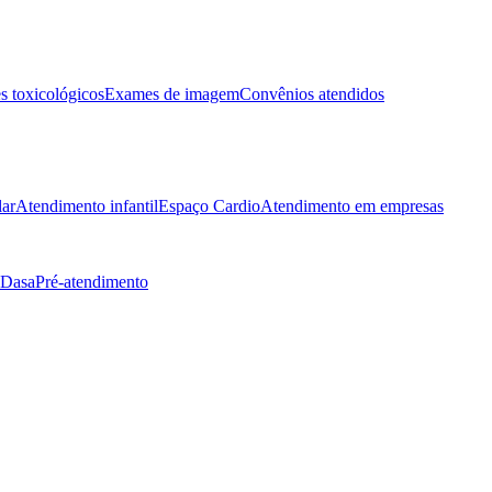
 toxicológicos
Exames de imagem
Convênios atendidos
lar
Atendimento infantil
Espaço Cardio
Atendimento em empresas
 Dasa
Pré-atendimento