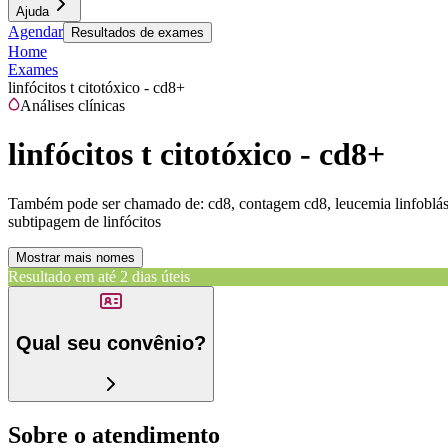
Ajuda
Agendar
Resultados de exames
Home
Exames
linfócitos t citotóxico - cd8+
Análises clínicas
linfócitos t citotóxico - cd8+
Também pode ser chamado de:
cd8, contagem cd8, leucemia linfoblást
subtipagem de linfócitos
Mostrar mais nomes
Resultado em até
2 dias úteis
Qual seu convênio?
Sobre o atendimento