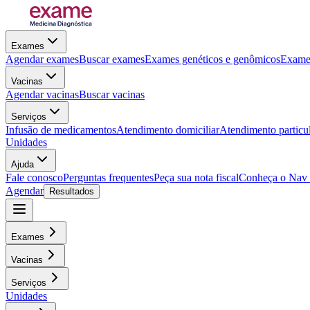
Exames
Agendar exames
Buscar exames
Exames genéticos e genômicos
Exames
Vacinas
Agendar vacinas
Buscar vacinas
Serviços
Infusão de medicamentos
Atendimento domiciliar
Atendimento particu
Unidades
Ajuda
Fale conosco
Perguntas frequentes
Peça sua nota fiscal
Conheça o Nav
Agendar
Resultados
Exames
Vacinas
Serviços
Unidades