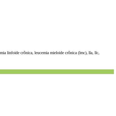
ia linfoide crônica, leucemia mieloide crônica (lmc), lla, llc,