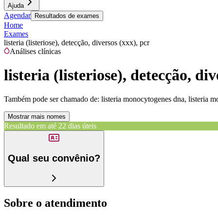
Ajuda
Agendar
Resultados de exames
Home
Exames
listeria (listeriose), detecção, diversos (xxx), pcr
Análises clínicas
listeria (listeriose), detecção, di
Também pode ser chamado de:
listeria monocytogenes dna, listeria mo
Mostrar mais nomes
Resultado em até
22 dias úteis
Qual seu convênio?
Sobre o atendimento