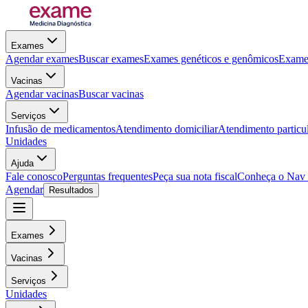
Exames
Agendar exames
Buscar exames
Exames genéticos e genômicos
Exames
Vacinas
Agendar vacinas
Buscar vacinas
Serviços
Infusão de medicamentos
Atendimento domiciliar
Atendimento particu
Unidades
Ajuda
Fale conosco
Perguntas frequentes
Peça sua nota fiscal
Conheça o Nav
Agendar
Resultados
Exames
Vacinas
Serviços
Unidades