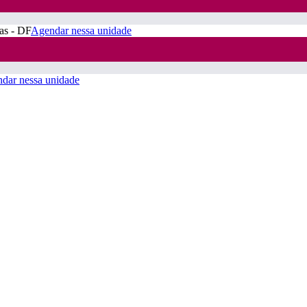
ras - DF
Agendar nessa unidade
dar nessa unidade