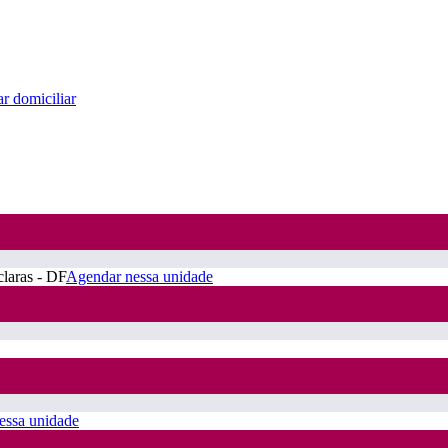
r domiciliar
claras - DF
Agendar nessa unidade
essa unidade