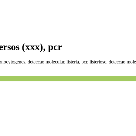
versos (xxx), pcr
nocytogenes, deteccao molecular, listeria, pcr, listeriose, deteccao molec