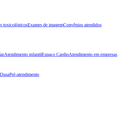
 toxicológicos
Exames de imagem
Convênios atendidos
lar
Atendimento infantil
Espaço Cardio
Atendimento em empresas
 Dasa
Pré-atendimento