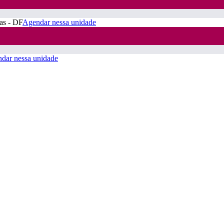
ras - DF
Agendar nessa unidade
dar nessa unidade