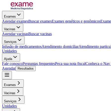
Exames
Agendar exames
Buscar exames
Exames genéticos e genômicos
Exames
Vacinas
Agendar vacinas
Buscar vacinas
Serviços
Infusão de medicamentos
Atendimento domiciliar
Atendimento particu
Unidades
Ajuda
Fale conosco
Perguntas frequentes
Peça sua nota fiscal
Conheça o Nav
Agendar
Resultados
Exames
Vacinas
Serviços
Unidades