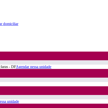
r domiciliar
claras - DF
Agendar nessa unidade
essa unidade