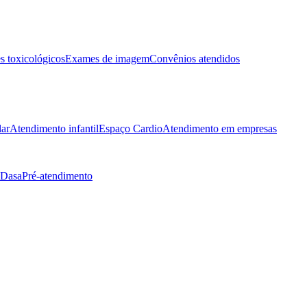
 toxicológicos
Exames de imagem
Convênios atendidos
lar
Atendimento infantil
Espaço Cardio
Atendimento em empresas
 Dasa
Pré-atendimento