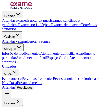
Exames
Agendar exames
Buscar exames
Exames genéticos e
genômicos
Exames toxicológicos
Exames de imagem
Convênios
atendidos
Vacinas
Agendar vacinas
Buscar vacinas
Serviços
Infusão de medicamentos
Atendimento domiciliar
Atendimento
particular
Atendimento infantil
Espaço Cardio
Atendimento em
empresas
Unidades
Ajuda
Fale conosco
Perguntas frequentes
Peça sua nota fiscal
Conheça o
Nav Dasa
Pré-atendimento
Agendar
Resultados
Exames