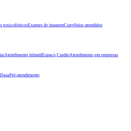
 toxicológicos
Exames de imagem
Convênios atendidos
lar
Atendimento infantil
Espaço Cardio
Atendimento em empresas
 Dasa
Pré-atendimento