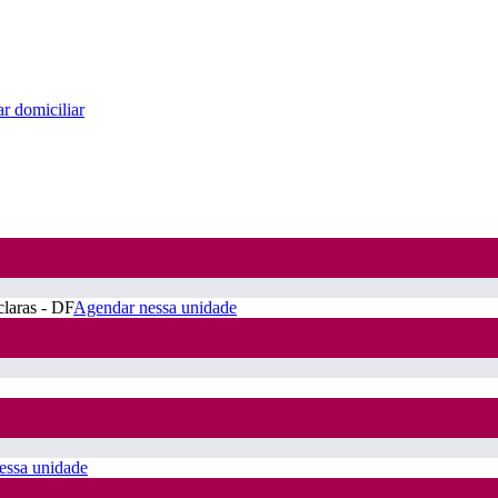
r domiciliar
claras - DF
Agendar nessa unidade
essa unidade