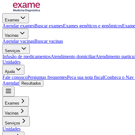
Exames
Agendar exames
Buscar exames
Exames genéticos e genômicos
Exames
Vacinas
Agendar vacinas
Buscar vacinas
Serviços
Infusão de medicamentos
Atendimento domiciliar
Atendimento particu
Unidades
Ajuda
Fale conosco
Perguntas frequentes
Peça sua nota fiscal
Conheça o Nav
Agendar
Resultados
Exames
Vacinas
Serviços
Unidades