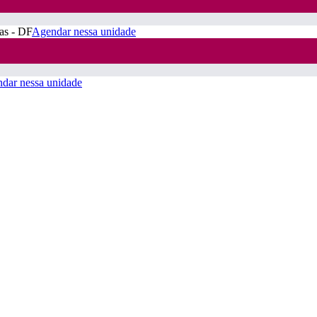
ras - DF
Agendar nessa unidade
dar nessa unidade