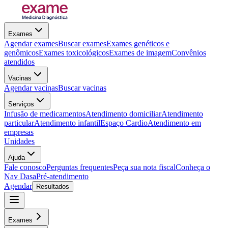
Exames
Agendar exames
Buscar exames
Exames genéticos e
genômicos
Exames toxicológicos
Exames de imagem
Convênios
atendidos
Vacinas
Agendar vacinas
Buscar vacinas
Serviços
Infusão de medicamentos
Atendimento domiciliar
Atendimento
particular
Atendimento infantil
Espaço Cardio
Atendimento em
empresas
Unidades
Ajuda
Fale conosco
Perguntas frequentes
Peça sua nota fiscal
Conheça o
Nav Dasa
Pré-atendimento
Agendar
Resultados
Exames