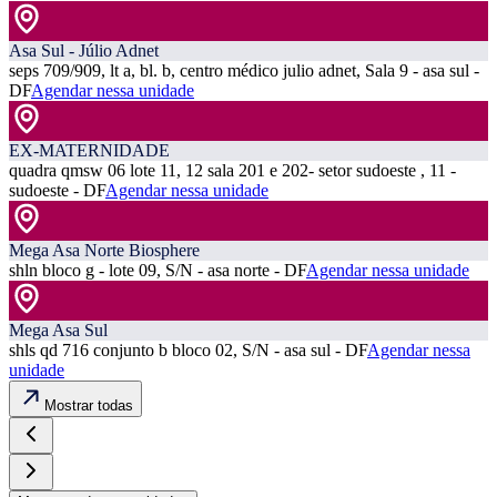
Asa Sul - Júlio Adnet
seps 709/909, lt a, bl. b, centro médico julio adnet, Sala 9 - asa sul -
DF
Agendar nessa unidade
EX-MATERNIDADE
quadra qmsw 06 lote 11, 12 sala 201 e 202- setor sudoeste , 11 -
sudoeste - DF
Agendar nessa unidade
Mega Asa Norte Biosphere
shln bloco g - lote 09, S/N - asa norte - DF
Agendar nessa unidade
Mega Asa Sul
shls qd 716 conjunto b bloco 02, S/N - asa sul - DF
Agendar nessa
unidade
Mostrar todas