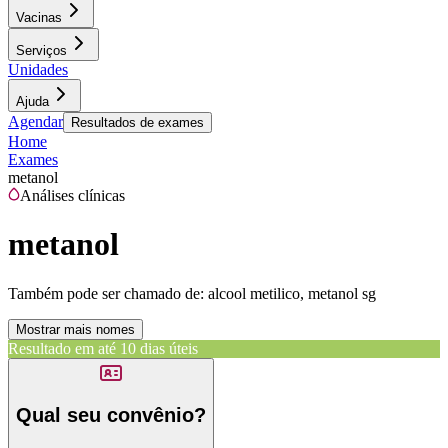
Vacinas
Serviços
Unidades
Ajuda
Agendar
Resultados de exames
Home
Exames
metanol
Análises clínicas
metanol
Também pode ser chamado de:
alcool metilico, metanol sg
Mostrar mais nomes
Resultado em até
10 dias úteis
Qual seu convênio?