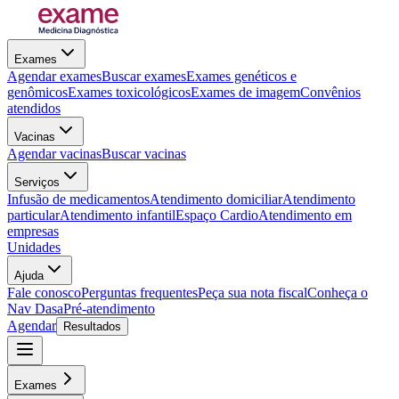
Exames
Agendar exames
Buscar exames
Exames genéticos e
genômicos
Exames toxicológicos
Exames de imagem
Convênios
atendidos
Vacinas
Agendar vacinas
Buscar vacinas
Serviços
Infusão de medicamentos
Atendimento domiciliar
Atendimento
particular
Atendimento infantil
Espaço Cardio
Atendimento em
empresas
Unidades
Ajuda
Fale conosco
Perguntas frequentes
Peça sua nota fiscal
Conheça o
Nav Dasa
Pré-atendimento
Agendar
Resultados
Exames