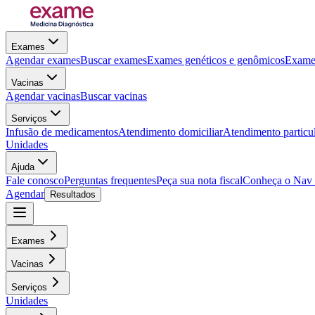
Exames
Agendar exames
Buscar exames
Exames genéticos e genômicos
Exames
Vacinas
Agendar vacinas
Buscar vacinas
Serviços
Infusão de medicamentos
Atendimento domiciliar
Atendimento particu
Unidades
Ajuda
Fale conosco
Perguntas frequentes
Peça sua nota fiscal
Conheça o Nav
Agendar
Resultados
Exames
Vacinas
Serviços
Unidades