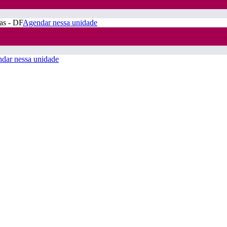
ras - DF
Agendar nessa unidade
dar nessa unidade