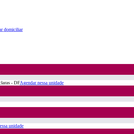
r domiciliar
claras - DF
Agendar nessa unidade
essa unidade