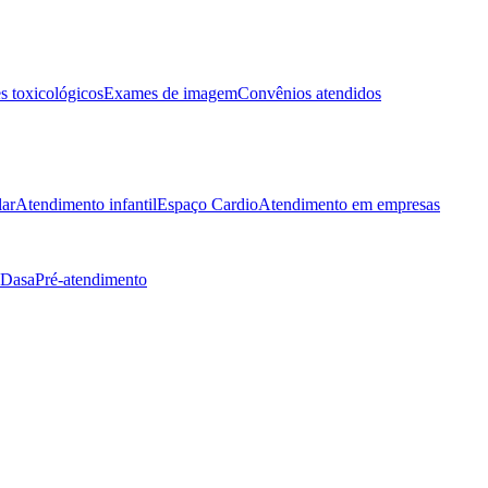
 toxicológicos
Exames de imagem
Convênios atendidos
lar
Atendimento infantil
Espaço Cardio
Atendimento em empresas
 Dasa
Pré-atendimento