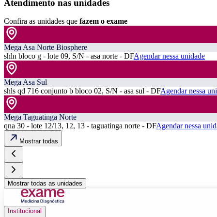
Atendimento nas unidades
Confira as unidades que
fazem o exame
Mega Asa Norte Biosphere
shln bloco g - lote 09, S/N - asa norte - DF
Agendar nessa unidade
Mega Asa Sul
shls qd 716 conjunto b bloco 02, S/N - asa sul - DF
Agendar nessa un
Mega Taguatinga Norte
qna 30 - lote 12/13, 12, 13 - taguatinga norte - DF
Agendar nessa unid
Mostrar todas
Mostrar todas as unidades
Institucional