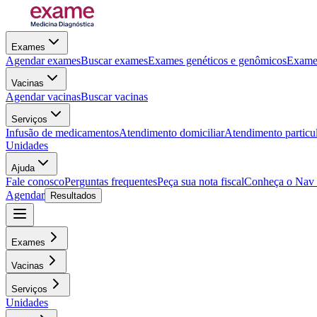
Exames
Agendar exames
Buscar exames
Exames genéticos e genômicos
Exames
Vacinas
Agendar vacinas
Buscar vacinas
Serviços
Infusão de medicamentos
Atendimento domiciliar
Atendimento particu
Unidades
Ajuda
Fale conosco
Perguntas frequentes
Peça sua nota fiscal
Conheça o Nav
Agendar
Resultados
Exames
Vacinas
Serviços
Unidades