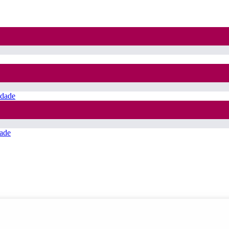
idade
ade