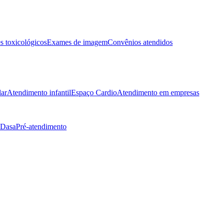
 toxicológicos
Exames de imagem
Convênios atendidos
lar
Atendimento infantil
Espaço Cardio
Atendimento em empresas
 Dasa
Pré-atendimento